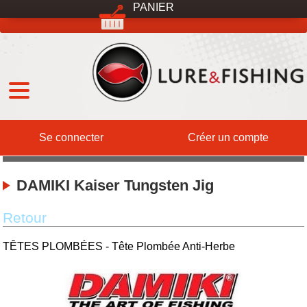
PANIER
MENU
Qui sommes-nous ?
DESTOCKAGE
International
Expéditions
Services
Contact
Se connecter
Créer un compte
DAMIKI Kaiser Tungsten Jig
Retour
TÊTES PLOMBÉES - Tête Plombée Anti-Herbe