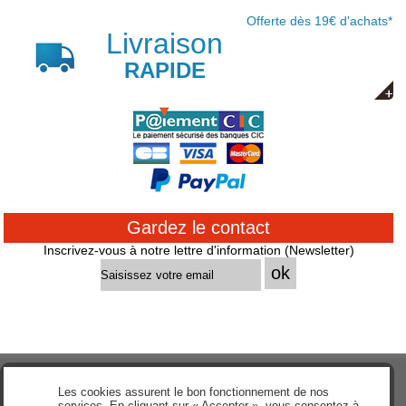
Offerte dès 19€ d'achats*
Livraison
RAPIDE
Gardez le contact
Inscrivez-vous à notre lettre d'information (Newsletter)
Les cookies assurent le bon fonctionnement de nos
Accueil
services. En cliquant sur « Accepter », vous consentez à