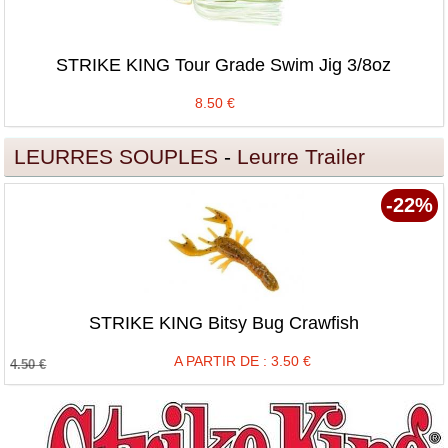
STRIKE KING Tour Grade Swim Jig 3/8oz
8.50
€
LEURRES SOUPLES
-
Leurre Trailer
-22%
STRIKE KING Bitsy Bug Crawfish
A PARTIR DE :
3.50
€
4.50
€