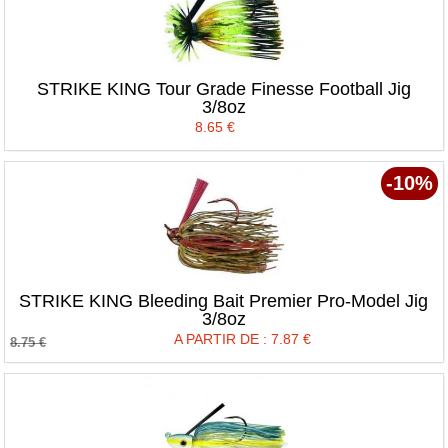
STRIKE KING Tour Grade Finesse Football Jig
3/8oz
8.65
€
-10%
STRIKE KING Bleeding Bait Premier Pro-Model Jig
3/8oz
A PARTIR DE :
7.87
€
8.75
€