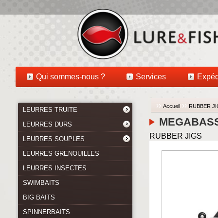
Qui sommes-nous ?
Services
Expéd
››
››
Accueil
RUBBER JI
LEURRES TRUITE
MEGABASS S
LEURRES DURS
RUBBER JIGS
LEURRES SOUPLES
LEURRES GRENOUILLES
LEURRES INSECTES
SWIMBAITS
BIG BAITS
SPINNERBAITS