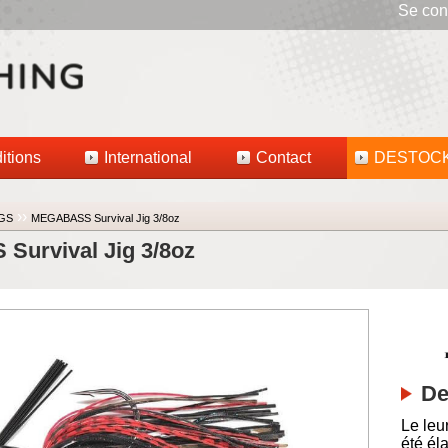
Se con
itions
International
Contact
DESTOC
››
GS
MEGABASS Survival Jig 3/8oz
urvival Jig 3/8oz
De
Le leu
été él