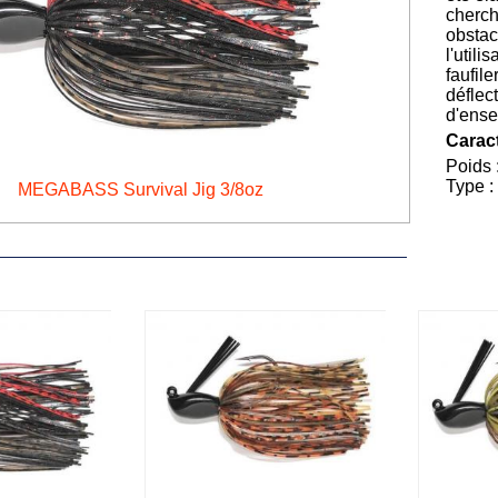
cherch
obstac
l'util
faufile
déflec
d'ense
Caract
Poids 
Type : 
MEGABASS Survival Jig 3/8oz