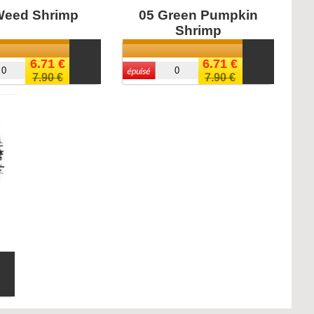
Weed Shrimp
05 Green Pumpkin
Shrimp
6.71 €
6.71 €
7.90 €
7.90 €