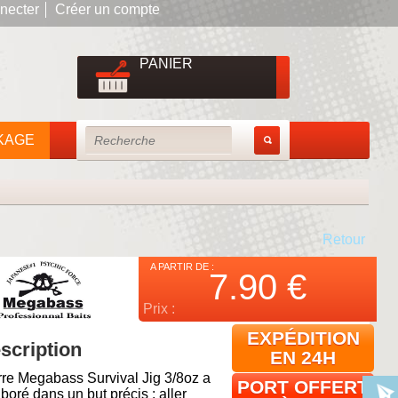
necter
Créer un compte
PANIER
KAGE
Retour
A PARTIR DE :
7.90
€
Prix :
EXPÉDITION
scription
EN 24H
rre Megabass Survival Jig 3/8oz a
PORT OFFERT
aboré dans un but précis : aller