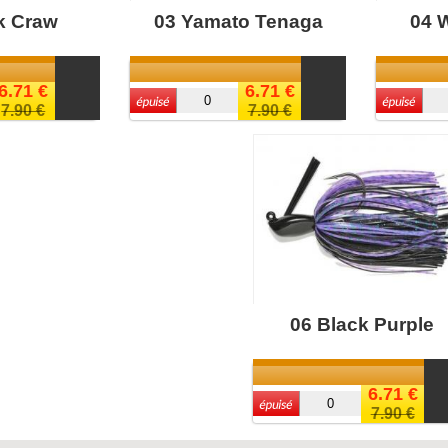
k Craw
03 Yamato Tenaga
04 
6.71 €
6.71 €
7.90 €
7.90 €
06 Black Purple
6.71 €
7.90 €