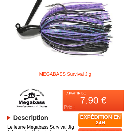
MEGABASS Survival Jig
A PARTIR DE :
7.90
€
Prix :
Description
EXPÉDITION EN
24H
Le leurre Megabass Survival Jig