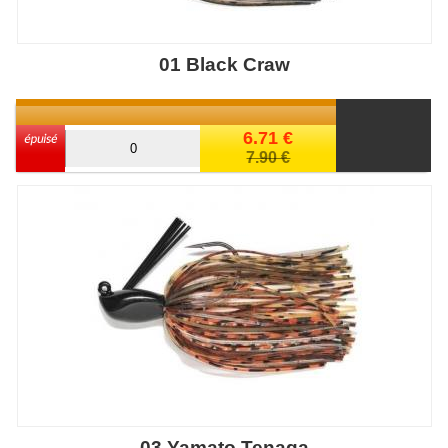
01 Black Craw
6.71 €
7.90 €
03 Yamato Tenaga