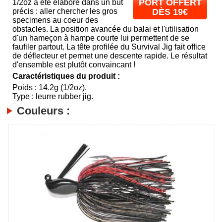
PORT OFFERT
1/2oz a été élaboré dans un but
précis : aller chercher les gros
DÈS 19€
specimens au coeur des
obstacles. La position avancée du balai et l'utilisation
d'un hameçon à hampe courte lui permettent de se
faufiler partout. La tête profilée du Survival Jig fait office
de déflecteur et permet une descente rapide. Le résultat
d'ensemble est plutôt convaincant !
Caractéristiques du produit :
Poids : 14.2g (1/2oz).
Type : leurre rubber jig.
Couleurs :