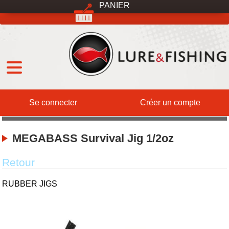
PANIER
MENU
Qui sommes-nous ?
DESTOCKAGE
International
Expéditions
Services
Contact
Se connecter
Créer un compte
MEGABASS Survival Jig 1/2oz
Retour
RUBBER JIGS