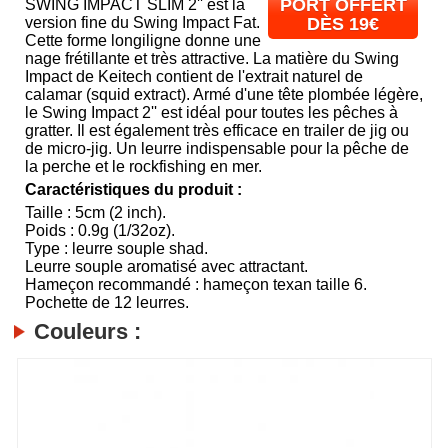
PORT OFFERT
SWING IMPACT SLIM 2'' est la
version fine du Swing Impact Fat.
DÈS 19€
Cette forme longiligne donne une
nage frétillante et très attractive. La matière du Swing
Impact de Keitech contient de l'extrait naturel de
calamar (squid extract). Armé d'une tête plombée légère,
le Swing Impact 2'' est idéal pour toutes les pêches à
gratter. Il est également très efficace en trailer de jig ou
de micro-jig. Un leurre indispensable pour la pêche de
la perche et le rockfishing en mer.
Caractéristiques du produit :
Taille : 5cm (2 inch).
Poids : 0.9g (1/32oz).
Type : leurre souple shad.
Leurre souple aromatisé avec attractant.
Hameçon recommandé : hameçon texan taille 6.
Pochette de 12 leurres.
Couleurs :