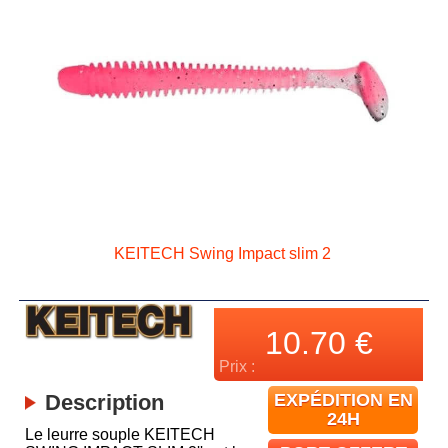
KEITECH Swing Impact slim 2
10.70
€
Prix :
Description
EXPÉDITION EN
24H
Le leurre souple KEITECH