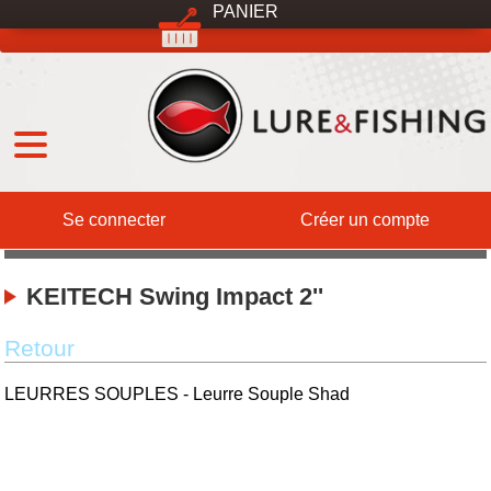
PANIER
MENU
Qui sommes-nous ?
DESTOCKAGE
International
Expéditions
Services
Contact
Se connecter
Créer un compte
KEITECH Swing Impact 2''
Retour
LEURRES SOUPLES - Leurre Souple Shad