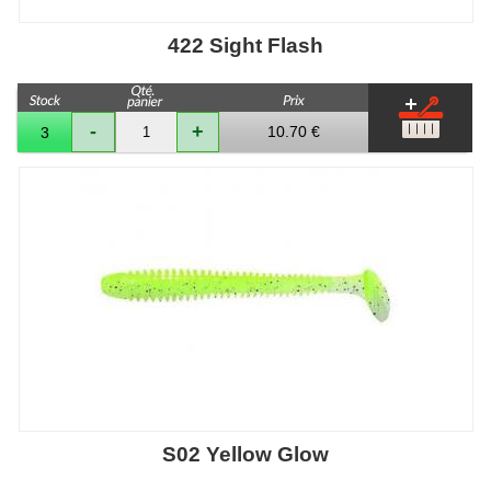
422 Sight Flash
-
+
10.70 €
3
S02 Yellow Glow