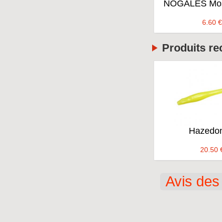
NOGALES Mosq
6.60
€
Produits r
Hazedon
20.50
Avis des 