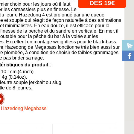
DÈS 19€
ier choix pour les jours où il faut
r les carnassiers plus en finesse. Le
du leurre Hazedong 4 est prolongé par une queue
e et souple qui réagit de façon naturelle à des animations
 et minimalistes. En eau douce, il est efficace pour la
finesse de la perche et du sandre en verticale. En mer, il
doutable pour la pêche du bar à la volée sur les
s. Excellent en montage weightless pour le black-bass,
rre Hazedong de Megabass fonctionne très bien aussi sur
te plombée, à condition de choisir de faibles grammages
e pas brider sa nage.
éristiques du produit :
: 10.1cm (4 inch).
: 4g (0.14oz).
 leurre souple jerkbait ou slug.
te de 8 leurres.
e Hazedong Megabass