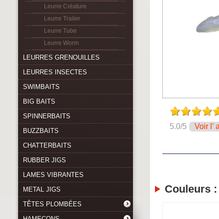
Leurre Créature
Leurre Trailer
Leurre Tube
Leurre Worm
LEURRES GRENOUILLES
LEURRES INSECTES
SWIMBAITS
BIG BAITS
SPINNERBAITS
5.0
/
5
Voir l' 
BUZZBAITS
CHATTERBAITS
RUBBER JIGS
LAMES VIBRANTES
Couleurs :
METAL JIGS
TÊTES PLOMBÉES
HAMEÇONS