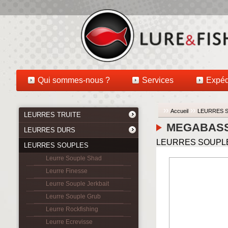
Qui sommes-nous ?
Services
Expéd
››
››
Accueil
LEURRES 
LEURRES TRUITE
MEGABASS 
LEURRES DURS
LEURRES SOUPLES 
LEURRES SOUPLES
Leurre Souple Shad
Leurre Finesse
Leurre Souple Jerkbait
Leurre Souple Grub
Leurre Rockfishing
Leurre Ecrevisse