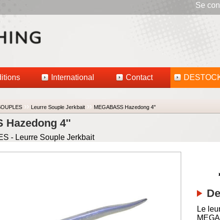
Se con
itions
International
Contact
DESTOC
››
››
SOUPLES
Leurre Souple Jerkbait
MEGABASS Hazedong 4''
Hazedong 4''
- Leurre Souple Jerkbait
De
Le leu
MEGAB