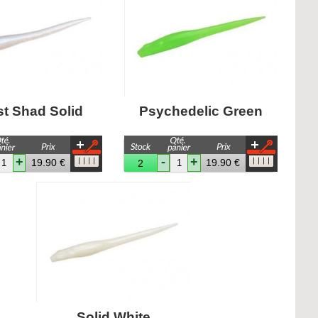
t Shad Solid
Psychedelic Green
+
-
+
19.90 €
19.90 €
2
Solid White