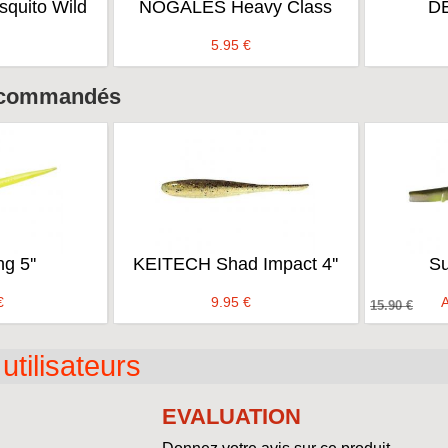
uito Wild
NOGALES Heavy Class
D
5.95
€
ecommandés
g 5''
KEITECH Shad Impact 4''
Su
€
9.95
€
A
15.90
€
utilisateurs
EVALUATION