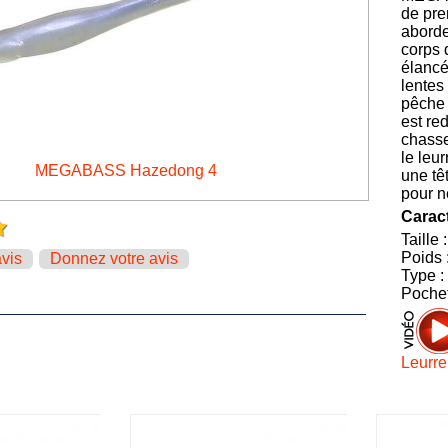
de prem
aborde
corps 
élancé
lentes
pêche 
est re
chasse
le leu
MEGABASS Hazedong 4
une tê
pour n
Caract
Taille 
Poids 
avis
Donnez votre avis
Type :
Pochet
Leurr