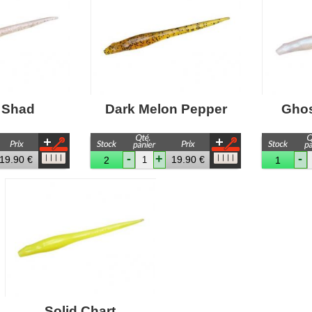
 Shad
Dark Melon Pepper
Ghos
-
+
-
19.90 €
19.90 €
2
1
Solid Chart