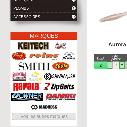
PLOMBS
ACCESSOIRES
MARQUES
Aurora
-
+
2
Voir les autres marques