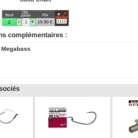
-
+
19.90 €
2
ns complémentaires :
' Megabass
sociés