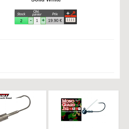
-
+
19.90 €
2