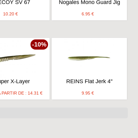
ECOY SV 67
Nogales Mono Guard Jig
10.20
€
6.95
€
-10%
per X-Layer
REINS Flat Jerk 4''
 PARTIR DE :
14.31
€
9.95
€