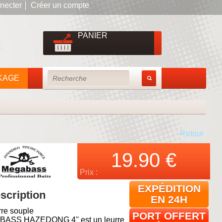
necter
Créer un compte
PANIER
KAGE
Retour
19.90
€
Prix :
EXPÉDITION
scription
EN 24H
rre souple
PORT OFFERT
ASS HAZEDONG 4'' est un leurre