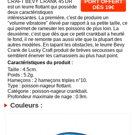
PORT OFFERT
CRAFT BEVY CRANK 45 DR
est un leurre flottant qui possède
DÈS 19€
deux caractéristiques
intéressantes. La première, c'est de produire un
"volume vibratoire" élevé par rapport à sa petite taille, ce
qui permet de rameuter les poissons de plus loin. La
deuxième, c'est que dès que ce petit crankbait a heurté
le fond, il ne remonte pas aussi vite que la plupart des
autres modèles. En tapant les obstacles, le leurre Bevy
Crank de Lucky Craft produit de brèves secousses qui
semblent énerver les carnassiers au plus haut point.
Caractéristiques du produit :
Taille : 4.5cm.
Poids : 5.2g.
Hameçons : 2 hameçons triples n°10.
Type : poisson-nageur flottant.
Catégorie : poisson-nageur crankbait.
Profondeur maximale de nage : 0.9m.
Couleurs :