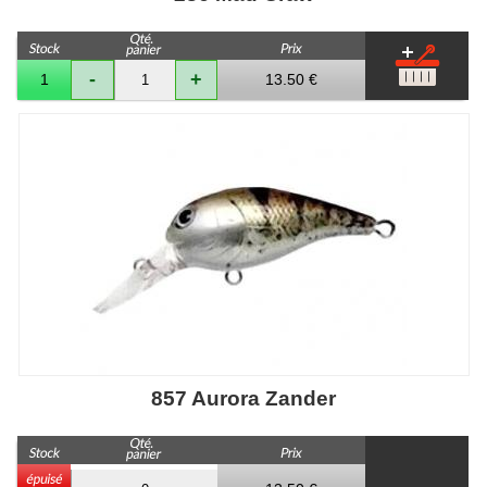
-
+
13.50 €
1
857 Aurora Zander