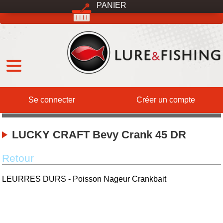
PANIER
MENU
Qui sommes-nous ?
DESTOCKAGE
International
Expéditions
Services
Contact
Se connecter
Créer un compte
LUCKY CRAFT Bevy Crank 45 DR
Retour
LEURRES DURS - Poisson Nageur Crankbait