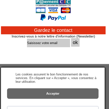
Gardez le contact
Inscrivez-vous à notre lettre d'information (Newsletter)
Les cookies assurent le bon fonctionnement de nos
Accueil
services. En cliquant sur « Accepter », vous consentez à
leur utilisation.
en savoir Plus
Qui sommes-nous ?
Accepter
Mentions légales
CGV